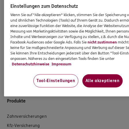
Einstellungen zum Datenschutz
den vermittelten Versicherungsanlageprodukten
einhergehen. Dies gilt ebenso für die Vergütung der
Wenn Sie auf "Alle akzeptieren" klicken, stimmen Sie der Speicherung 
Angestellten in meiner Agentur und/oder sonstige für
und ähnlichen Technologien (Tools) auf Ihrem Gerät zu. Dadurch ermö
eine zuverlässige Funktion der Website, die Analyse der Websitenutzun
die Agentur tätige Personen. Die Berücksichtigung von
Messung von Marketingaktivitäten sowie die Möglichkeit, Ihnen persona
Nachhaltigkeitsrisiken hat insbesondere keinen Einfluss
Inhalte und Werbeanzeigen zur Verfügung zu stellen, z.B. durch die N
darauf, ob ich für die Vermittlung eines
Facebook Audiences oder Google Ads. Falls Sie
nicht zustimmen
möchten
Versicherungsanlageproduktes eine Vergütung erhalte
keine für Sie maßgeschneiderte Anpassung und Werbung auf dieser Se
Sie können Ihre Entscheidungen jederzeit über den Button "Tool-Eins
oder darauf, wie hoch diese Vergütung ausfällt.
anpassen. Näheres zu den eingesetzten Tools finden Sie unter
Gleiches gilt für die Vergütung von Mitarbeitern
Datenschutzhinweise
Impressum
und/oder sonstigen für die Agentur tätigen Personen.
Tool-Einstellungen
Alle akzeptieren
Produkte
Zahnversicherungen
Kfz-Versicherung