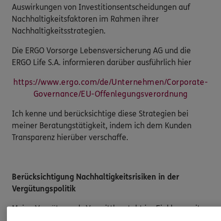
Auswirkungen von Investitionsentscheidungen auf
Nachhaltigkeitsfaktoren im Rahmen ihrer
Nachhaltigkeitsstrategien.
Die ERGO Vorsorge Lebensversicherung AG und die
ERGO Life S.A. informieren darüber ausführlich hier
https://www.ergo.com/de/Unternehmen/Corporate-
Governance/EU-Offenlegungsverordnung
Ich kenne und berücksichtige diese Strategien bei
meiner Beratungstätigkeit, indem ich dem Kunden
Transparenz hierüber verschaffe.
Berücksichtigung Nachhaltigkeitsrisiken in der
Vergütungspolitik
Meine Vergütung als Vermittler steht im Einklang mit
der Einbeziehung von Nachhaltigkeitsrisiken, die mit