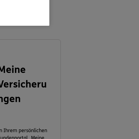
en:
Meine
Versicheru
ngen
n Ihrem persönlichen
undenportal „Meine