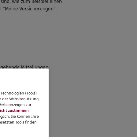
 sind, wie zum Beispiel einen
l "Meine Versicherungen".
ngehende Mitteilungen
g"
 Technologien (Tools)
se der Websitenutzung,
 Werbeanzeigen zur
icht zustimmen
unter!
glich. Sie können Ihre
setzten Tools finden