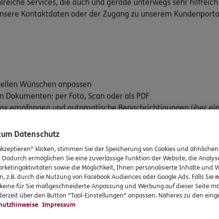
lreiche Services, die auch und gerade unterwegs sehr hilfreich
 unsere Kontaktdaten oder der Zugang zu unserem Kundenporta
duellen Wünschen anpassen
on Dokumenten: per Foto, Scan oder als PDF
stbox empfangen und automatische Benachrichtigungen über ei
en versicherten Leistungen im Blick behalten mit "Mein Vertra
 zum Datenschutz
rte: E-Rezept und Elektronische Patientenakte (ePA)
akzeptieren" klicken, stimmen Sie der Speicherung von Cookies und ähnlichen
. Dadurch ermöglichen Sie eine zuverlässige Funktion der Website, die Analy
rketingaktivitäten sowie die Möglichkeit, Ihnen personalisierte Inhalte und
n, z.B. durch die Nutzung von Facebook Audiences oder Google Ads. Falls Sie
n
dem iTunes App Store (iOS) oder Google Play Store (Android) her
r keine für Sie maßgeschneiderte Anpassung und Werbung auf dieser Seite mö
erzeit über den Button "Tool-Einstellungen" anpassen. Näheres zu den einge
hutzhinweise
Impressum
für iOS downloaden