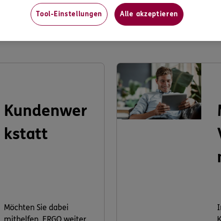
Tool-Einstellungen
Alle akzeptieren
s könnte Sie auch interessier
Kundenwer
kstatt
Möchten Sie dabei
I
mithelfen, ERGO weiter
K