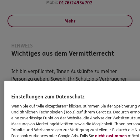
Mobil:
0176/24934702
Mehr
HINWEIS
Wichtiges aus dem Vermittlerrecht
Ich bin verpflichtet, Ihnen Auskünfte zu meiner
Person zu geben. Sowohl Ihr Schutz als Verbraucher
sowie auch gesetzliche Regelungen halten mich
dazu an. Ich biete Beratung an, für die
Einstellungen zum Datenschutz
Versicherungsvermittlung erhalte ich Provision,
Wenn Sie auf "Alle akzeptieren" klicken, stimmen Sie der Speicherung 
ferner sonstige Zuwendungen.
und ähnlichen Technologien (Tools) auf Ihrem Gerät zu. Dadurch ermö
eine zuverlässige Funktion der Website, die Analyse der Websitenutzun
Mehr Informationen
Messung von Marketingaktivitäten sowie die Möglichkeit, Ihnen persona
Inhalte und Werbeanzeigen zur Verfügung zu stellen, z.B. durch die N
Facebook Audiences oder Google Ads. Falls Sie
nicht zustimmen
möchten