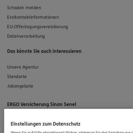
Schaden melden
Erstkontaktinformationen
EU-Offenlegungsvereinbarung
Datenverarbeitung
Das könnte Sie auch interessieren
Unsere Agentur
Standorte
Jobangebote
ERGO Versicherung Sinan Senel
Subdirektion
Einstellungen zum Datenschutz
Landsberger Str. 457
Wenn Sie auf "Alle akzeptieren" klicken, stimmen Sie der Speicherung 