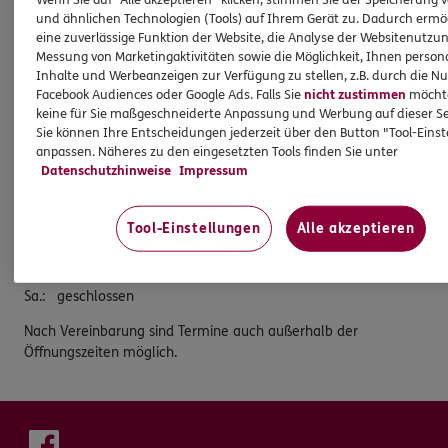
81241 München
und ähnlichen Technologien (Tools) auf Ihrem Gerät zu. Dadurch ermö
eine zuverlässige Funktion der Website, die Analyse der Websitenutzun
Tel:
089/88998284
Messung von Marketingaktivitäten sowie die Möglichkeit, Ihnen persona
Inhalte und Werbeanzeigen zur Verfügung zu stellen, z.B. durch die N
Mobil:
0176/24934702
Facebook Audiences oder Google Ads. Falls Sie
nicht zustimmen
möchten
Fax:
089/889982-85
keine für Sie maßgeschneiderte Anpassung und Werbung auf dieser Se
Sie können Ihre Entscheidungen jederzeit über den Button "Tool-Eins
Öffnungszeiten
anpassen. Näheres zu den eingesetzten Tools finden Sie unter
Datenschutzhinweise
Impressum
Mo.
:
08:30 - 15:30
Di.
:
08:30 - 15:30
Tool-Einstellungen
Alle akzeptieren
Mi.
:
08:30 - 15:30
Do.
:
08:30 - 15:30
Fr.
:
08:30 - 13:30
Sa.
:
geschlossen
Nach Vereinbarung sind Termine auch außerhalb der
Öffnungszeiten möglich.