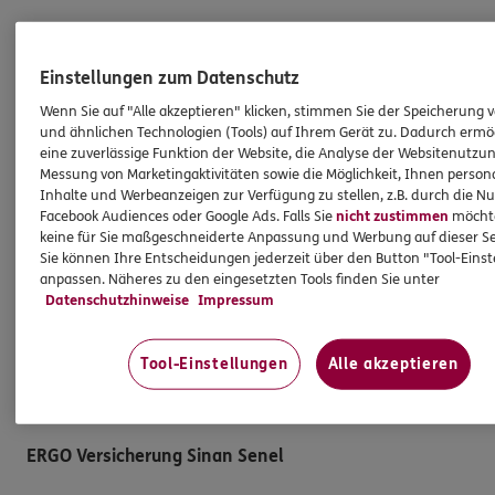
Hilfe & Services
Einstellungen zum Datenschutz
E-Mail schreiben
Wenn Sie auf "Alle akzeptieren" klicken, stimmen Sie der Speicherung 
Schaden melden
und ähnlichen Technologien (Tools) auf Ihrem Gerät zu. Dadurch ermö
eine zuverlässige Funktion der Website, die Analyse der Websitenutzun
Erstkontaktinformationen
Messung von Marketingaktivitäten sowie die Möglichkeit, Ihnen persona
Inhalte und Werbeanzeigen zur Verfügung zu stellen, z.B. durch die N
EU-Offenlegungsvereinbarung
Facebook Audiences oder Google Ads. Falls Sie
nicht zustimmen
möchten
Datenverarbeitung
keine für Sie maßgeschneiderte Anpassung und Werbung auf dieser Se
Sie können Ihre Entscheidungen jederzeit über den Button "Tool-Eins
anpassen. Näheres zu den eingesetzten Tools finden Sie unter
Das könnte Sie auch interessieren
Datenschutzhinweise
Impressum
Unsere Agentur
Tool-Einstellungen
Alle akzeptieren
Standorte
ERGO Versicherung Sinan Senel