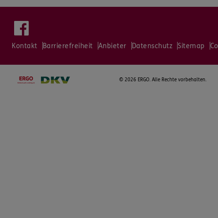
Kontakt
Barrierefreiheit
Anbieter
Datenschutz
Sitemap
Co
©
2026 ERGO. Alle Rechte vorbehalten.